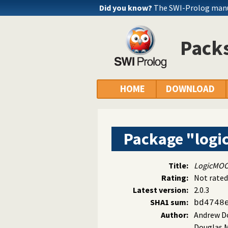
Did you know?
The SWI-Prolog manua
Packs
HOME
DOWNLOAD
Package "log
Title:
LogicMOO 
Rating:
Not rated
Latest version:
2.0.3
SHA1 sum:
bd4748
Author:
Andrew D
Douglas M