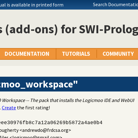
Search Documentatio
l is available in printed form
 (add-ons) for SWI-Prolo
DOCUMENTATION
TUTORIALS
COMMUNITY
icmoo_workspace"
Workspace -- The pack that installs the Logicmoo IDE and WebUI
.
Create
the first rating!
eee30976fb8c7a12a06269b5872a4ae0b4
ougherty
<andrewdo@frdcsa.org>
iles
<logicmoo@gmail.com>