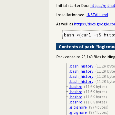
Initial starter Docs
https://gith
Installation see..
INSTALL.md
As well as
https://docs.google.
bash <(curl -sS http
Contents of pack "logicm
Pack contains 23,140 files holding
.bash_history
(11.2K byte
.bash_history
(11.2K byte
.bash_history
(11.2K byte
.bash_history
(11.2K byte
.bashrc
(11.6K bytes)
.bashrc
(11.6K bytes)
.bashrc
(11.6K bytes)
.bashrc
(11.6K bytes)
.gitignore
(974 bytes)
.gitignore
(974 bytes)