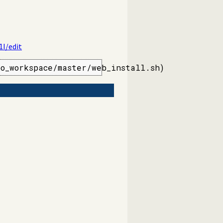
I/edit
oo_workspace/master/web_install.sh)