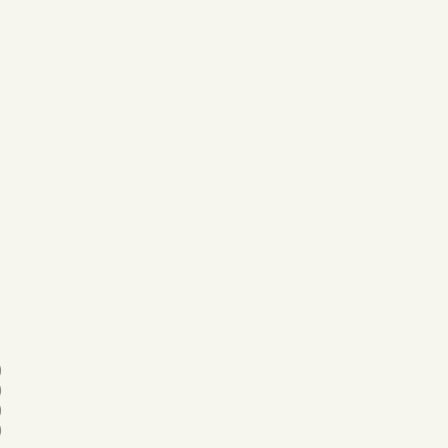
)
)
)
)