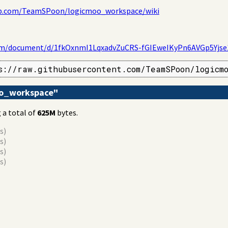
ub.com/TeamSPoon/logicmoo_workspace/wiki
com/document/d/1fkOxnmI1LqxadvZuCRS-fGIEweIKyPn6AVGp5Yjse1
s://raw.githubusercontent.com/TeamSPoon/logicm
oo_workspace"
 a total of
625M
bytes.
s)
s)
s)
s)