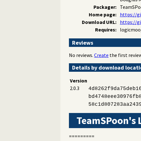
Packager:
TeamSPo
Home page:
https://
Download URL:
https://
Requires:
logicmoo
Reviews
No reviews.
Create
the first review
Details by download locat
Version
2.0.3
4d8262f9da75deb1
bd4748eee30976fb
58c1d807283aa243
TeamSPoon's L
=========