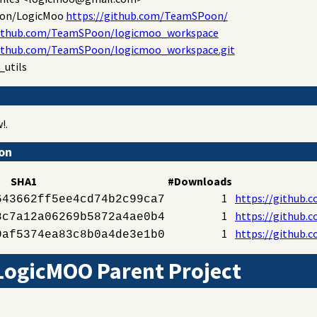
on/LogicMoo
https://github.com/TeamSPoon/
github.com/TeamSPoon/logicmoo_workspace
github.com/TeamSPoon/logicmoo_workspace.git
_utils
!.
ion
SHA1
#Downloads
1
https://github
643662ff5ee4cd74b2c99ca7
1
https://github
8c7a12a06269b5872a4ae0b4
1
https://github
9af5374ea83c8b0a4de3e1b0
ogicMOO Parent Project